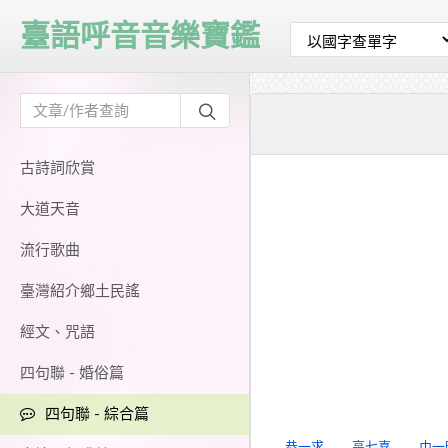
臺語呼音音樂寶鑑
古詩詞欣賞
大道天音
流行歌曲
臺灣紹介鄉土民謠
經文、咒語
四句聯 - 婚俗篇
四句聯 - 綜合篇
恭一求
高七喜
巾一