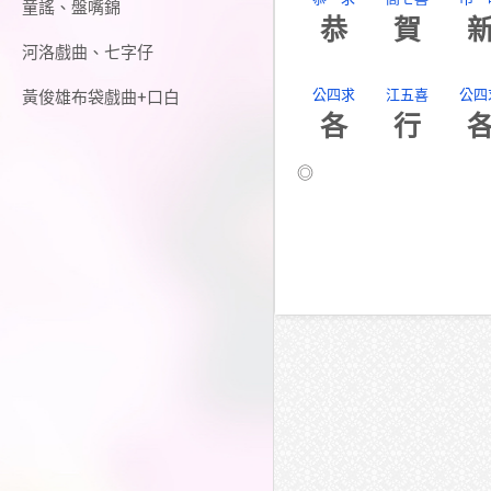
童謠、盤嘴錦
恭
賀
河洛戲曲、七字仔
公四求
江五喜
公四
黃俊雄布袋戲曲+口白
各
行
◎