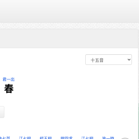
君一出
春
龜七英
江七柳
經五柳
膠四求
江七柳
皆一時