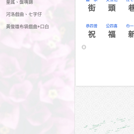
童謠、盤嘴錦
街
頭
河洛戲曲、七字仔
恭四曾
公四喜
巾一
黃俊雄布袋戲曲+口白
祝
福
◎