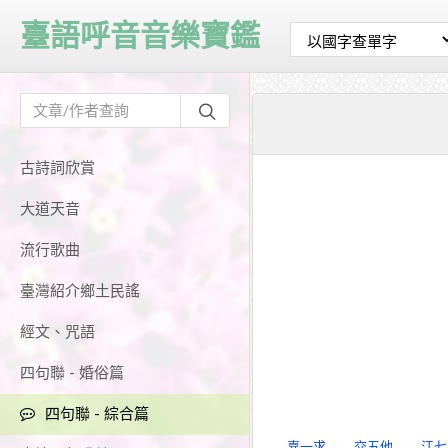
臺語呼音音樂寶鑑
古詩詞欣賞
大道天音
流行歌曲
臺灣紹介鄉土民謠
經文、咒語
四句聯 - 婚俗篇
四句聯 - 綜合篇
嘉一求
交五他
江七