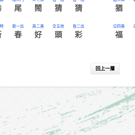
巷
尾
鬧
猜
猜
猶
時
君一出
高二喜
交五他
皆二出
公四喜
新
春
好
頭
彩
福
回上一層