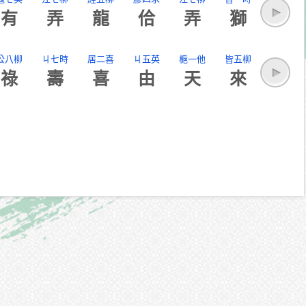
有
弄
龍
佮
弄
獅
公八柳
ㄐ七時
居二喜
ㄐ五英
梔一他
皆五柳
祿
壽
喜
由
天
來