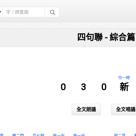
四句聯 - 綜合篇
巾一時
0
3
0
新
全文朗誦
全文唱誦
喜
檜二門
爻七柳
皆一出
皆一出
迦二英