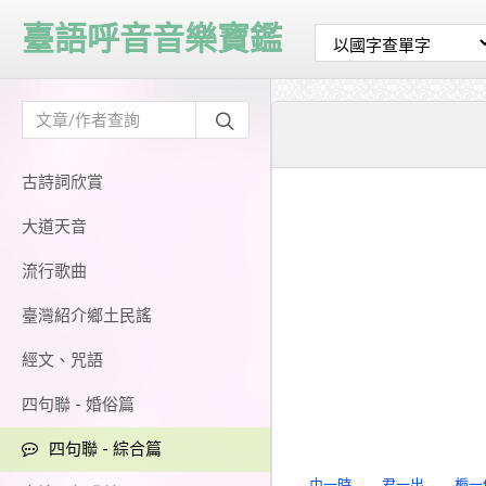
臺語呼音音樂寶鑑
古詩詞欣賞
大道天音
流行歌曲
臺灣紹介鄉土民謠
經文、咒語
四句聯 - 婚俗篇
四句聯 - 綜合篇
巾一時
君一出
梔一