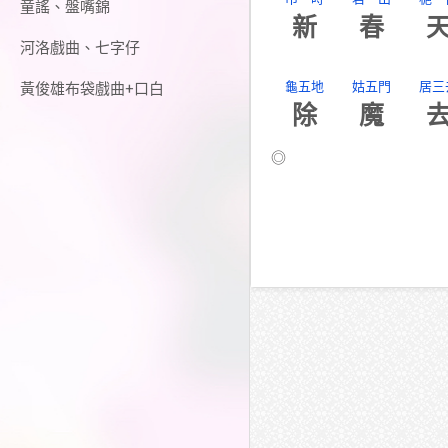
童謠、盤嘴錦
新
春
河洛戲曲、七字仔
龜五地
姑五門
居三
黃俊雄布袋戲曲+口白
除
魔
◎