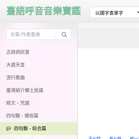
臺語呼音音樂寶鑑
古詩詞欣賞
大道天音
流行歌曲
臺灣紹介鄉土民謠
經文、咒語
四句聯 - 婚俗篇
四句聯 - 綜合篇
干七門
恭七時
經一