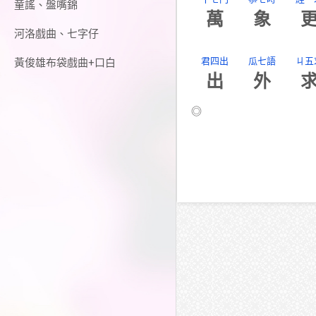
童謠、盤嘴錦
萬
象
河洛戲曲、七字仔
君四出
瓜七語
ㄐ五
黃俊雄布袋戲曲+口白
出
外
◎