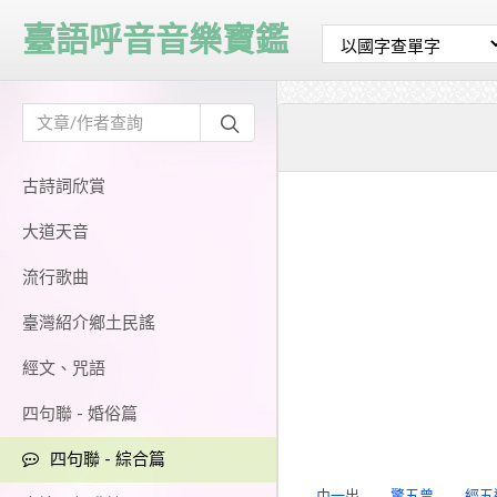
臺語呼音音樂寶鑑
古詩詞欣賞
大道天音
流行歌曲
臺灣紹介鄉土民謠
經文、咒語
四句聯 - 婚俗篇
四句聯 - 綜合篇
巾一出
驚五曾
經五