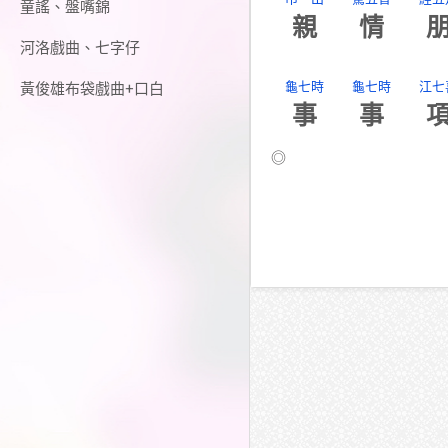
童謠、盤嘴錦
親
情
河洛戲曲、七字仔
龜七時
龜七時
江七
黃俊雄布袋戲曲+口白
事
事
◎