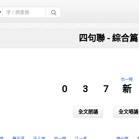
四句聯 - 綜合篇
巾一時
0
3
7
新
全文朗誦
全文唱誦
曾
觀五語
干八地
甘一時
江一求
規七時