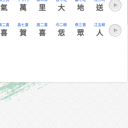
氣
萬
里
大
地
送
居二喜
高七喜
居二喜
巾二柳
恭三曾
江五柳
喜
賀
喜
恁
眾
人