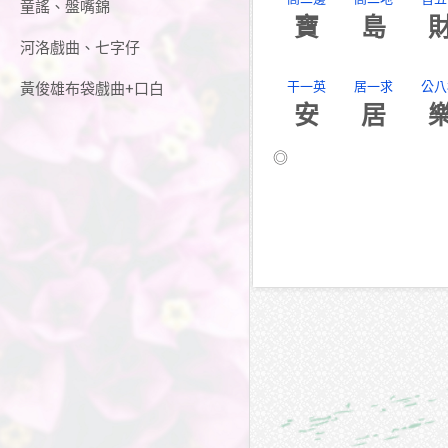
童謠、盤嘴錦
寶
島
河洛戲曲、七字仔
干一英
居一求
公八
黃俊雄布袋戲曲+口白
安
居
◎