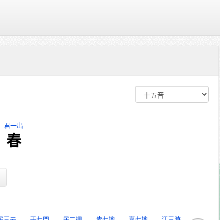
君一出
春
居三去
干七門
居二柳
皆七地
嘉七地
江三時