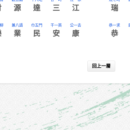
財
源
達
三
江
瑞
柳
兼八語
巾五門
干一英
公一去
恭一求
樂
業
民
安
康
恭
回上一層