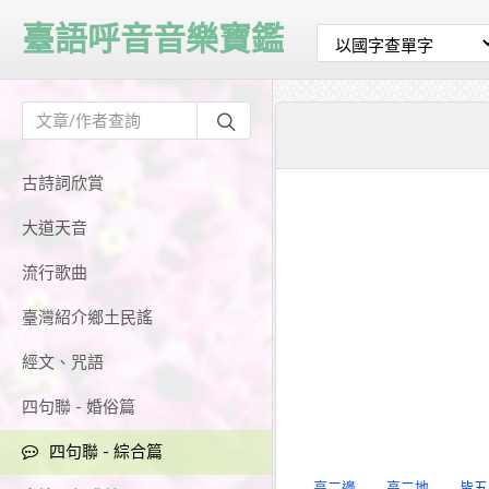
臺語呼音音樂寶鑑
古詩詞欣賞
大道天音
流行歌曲
臺灣紹介鄉土民謠
經文、咒語
四句聯 - 婚俗篇
四句聯 - 綜合篇
高二邊
高二地
皆五