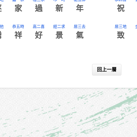
逐
家
過
新
年
祝
他
恭五時
高二喜
經二求
居三去
居三地
騰
祥
好
景
氣
致
回上一層