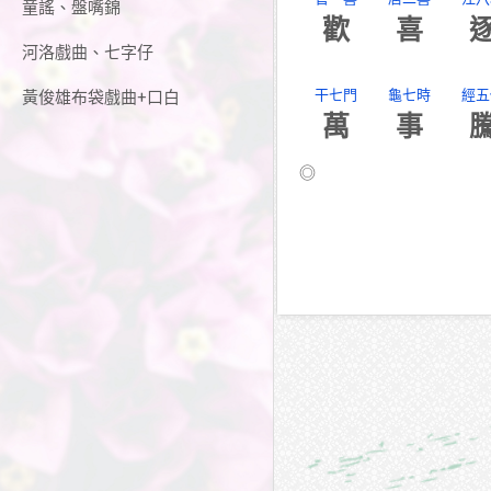
童謠、盤嘴錦
歡
喜
河洛戲曲、七字仔
干七門
龜七時
經五
黃俊雄布袋戲曲+口白
萬
事
◎