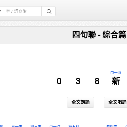
四句聯 - 綜合篇
巾一時
0
3
8
新
全文朗誦
全文唱誦
地
嘉一求
檜三求
巾一時
梔五柳
恭四曾