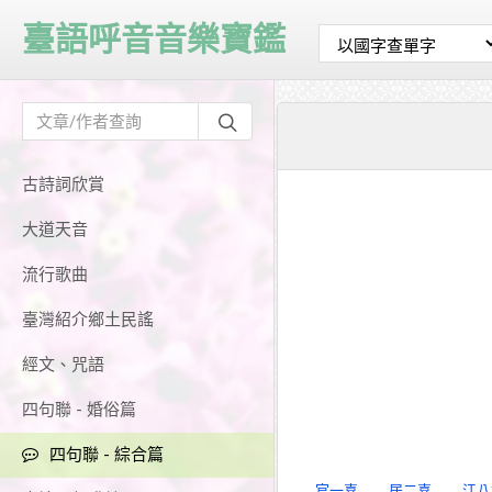
臺語呼音音樂寶鑑
古詩詞欣賞
大道天音
流行歌曲
臺灣紹介鄉土民謠
經文、咒語
四句聯 - 婚俗篇
四句聯 - 綜合篇
官一喜
居二喜
江八