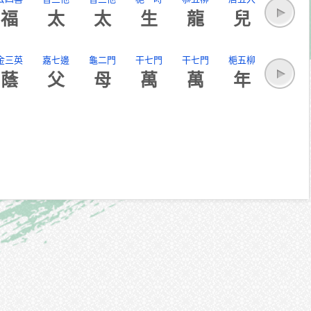
福
太
太
生
龍
兒
金三英
嘉七邊
龜二門
干七門
干七門
梔五柳
蔭
父
母
萬
萬
年