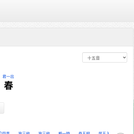
君一出
春
公四喜
皆三他
皆三他
梔一時
恭五柳
居五入