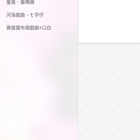
童謠、盤嘴錦
河洛戲曲、七字仔
黃俊雄布袋戲曲+口白