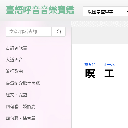
臺語呼音音樂寶鑑
古詩詞欣賞
大道天音
梔五門
江一求
暝
工
流行歌曲
臺灣紹介鄉土民謠
經文、咒語
四句聯 - 婚俗篇
四句聯 - 綜合篇