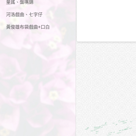
童謠、盤嘴錦
河洛戲曲、七字仔
黃俊雄布袋戲曲+口白