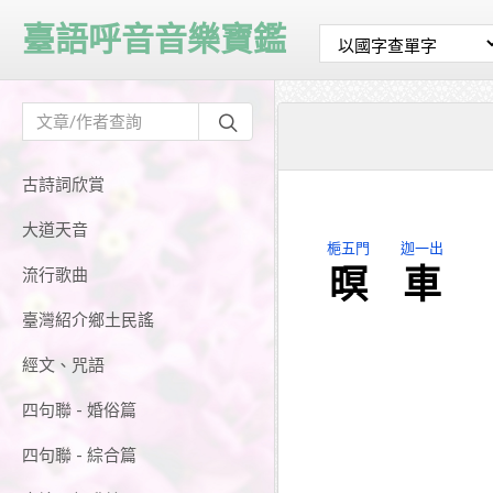
臺語呼音音樂寶鑑
古詩詞欣賞
大道天音
梔五門
迦一出
暝
車
流行歌曲
臺灣紹介鄉土民謠
經文、咒語
四句聯 - 婚俗篇
四句聯 - 綜合篇