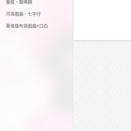
童謠、盤嘴錦
河洛戲曲、七字仔
黃俊雄布袋戲曲+口白