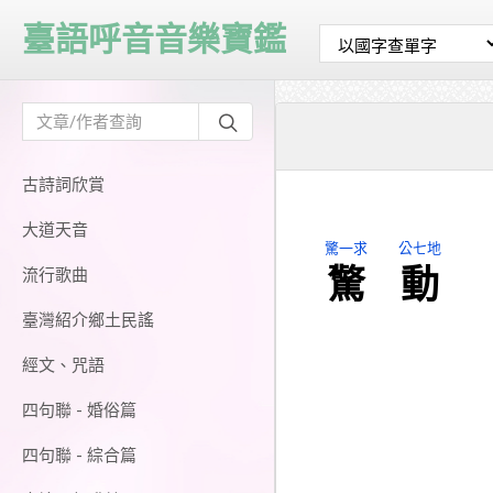
臺語呼音音樂寶鑑
古詩詞欣賞
大道天音
驚一求
公七地
驚
動
流行歌曲
臺灣紹介鄉土民謠
經文、咒語
四句聯 - 婚俗篇
四句聯 - 綜合篇