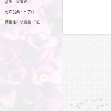
童謠、盤嘴錦
河洛戲曲、七字仔
黃俊雄布袋戲曲+口白