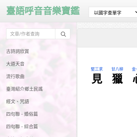
臺語呼音音樂寶鑑
古詩詞欣賞
大道天音
堅三求
甘八柳
金
見
獵
流行歌曲
臺灣紹介鄉土民謠
經文、咒語
四句聯 - 婚俗篇
四句聯 - 綜合篇