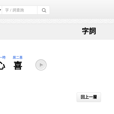
字詞
一時
居二喜
心
喜
回上一層