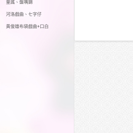
童謠、盤嘴錦
河洛戲曲、七字仔
黃俊雄布袋戲曲+口白