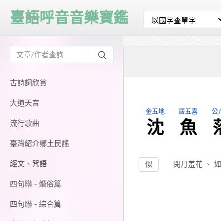
臺語呼音音樂寶鑑
古詩詞欣賞
大道天音
金五地
居五喜
公
沈
魚
流行歌曲
臺灣紹介鄉土民謠
經文、咒語
似
閉月羞花
、
四句聯 - 婚俗篇
四句聯 - 綜合篇