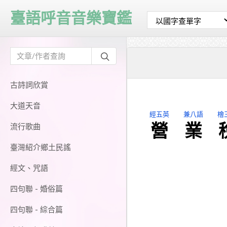
臺語呼音音樂寶鑑
古詩詞欣賞
大道天音
經五英
兼八語
檜
營
業
流行歌曲
臺灣紹介鄉土民謠
經文、咒語
四句聯 - 婚俗篇
四句聯 - 綜合篇