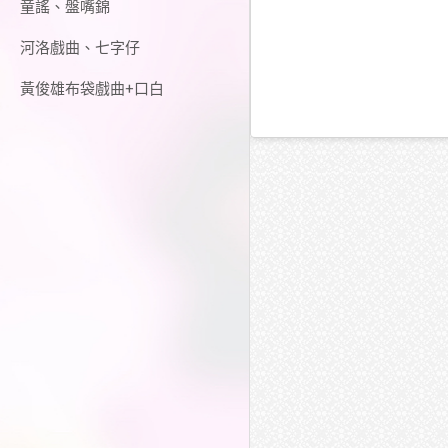
童謠、盤嘴錦
河洛戲曲、七字仔
黃俊雄布袋戲曲+口白