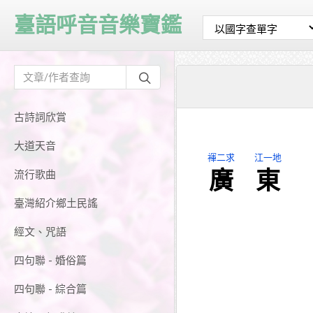
臺語呼音音樂寶鑑
古詩詞欣賞
大道天音
褌二求
江一地
廣
東
流行歌曲
臺灣紹介鄉土民謠
經文、咒語
四句聯 - 婚俗篇
四句聯 - 綜合篇