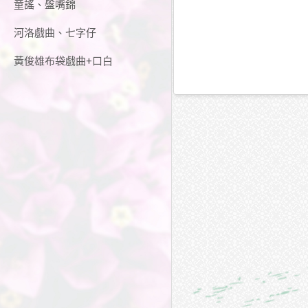
童謠、盤嘴錦
河洛戲曲、七字仔
黃俊雄布袋戲曲+口白