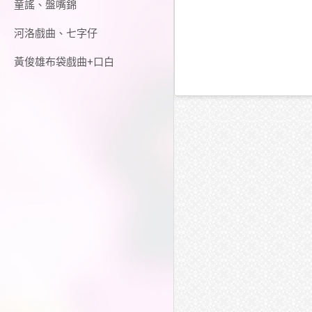
童謠、盤嘴錦
河洛戲曲、七字仔
黃俊雄布袋戲曲+口白