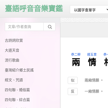
臺語呼音音樂寶鑑
古詩詞欣賞
大道天音
恭二柳
經五曾
恭
兩
情
流行歌曲
臺灣紹介鄉土民謠
經文、咒語
似
兩廂情願
。
四句聯 - 婚俗篇
反
一廂情願
。
四句聯 - 綜合篇