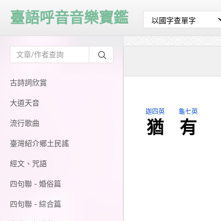
臺語呼音音樂寶鑑
古詩詞欣賞
大道天音
迦四英
龜七英
猶
有
流行歌曲
臺灣紹介鄉土民謠
經文、咒語
四句聯 - 婚俗篇
四句聯 - 綜合篇