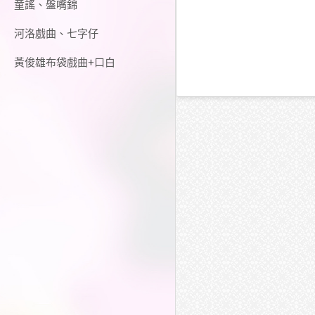
童謠、盤嘴錦
河洛戲曲、七字仔
黃俊雄布袋戲曲+口白