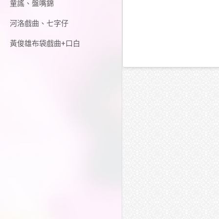
童謠、盤嘴錦
河洛戲曲、七字仔
黃俊雄布袋戲曲+口白