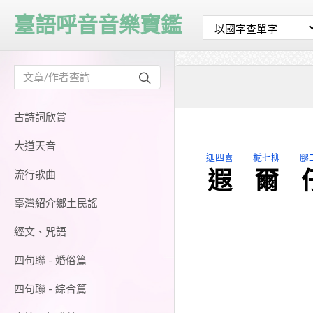
臺語呼音音樂寶鑑
古詩詞欣賞
大道天音
迦四喜
梔七柳
膠
遐
爾
流行歌曲
臺灣紹介鄉土民謠
經文、咒語
四句聯 - 婚俗篇
四句聯 - 綜合篇