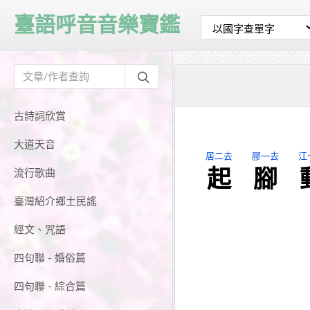
臺語呼音音樂寶鑑
古詩詞欣賞
大道天音
居二去
膠一去
江
起
腳
流行歌曲
臺灣紹介鄉土民謠
經文、咒語
四句聯 - 婚俗篇
四句聯 - 綜合篇