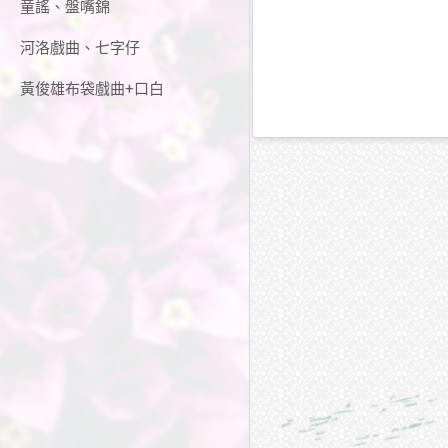
童謠、盤嘴錦
河洛戲曲、七字仔
黃俊雄布袋戲曲+口白