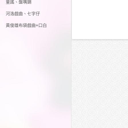
童謠、盤嘴錦
河洛戲曲、七字仔
黃俊雄布袋戲曲+口白