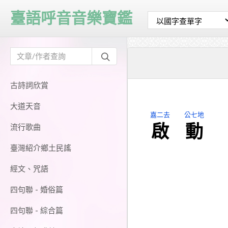
臺語呼音音樂寶鑑
古詩詞欣賞
大道天音
嘉二去
公七地
啟
動
流行歌曲
臺灣紹介鄉土民謠
經文、咒語
四句聯 - 婚俗篇
四句聯 - 綜合篇