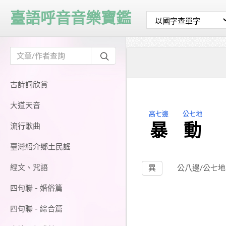
臺語呼音音樂寶鑑
古詩詞欣賞
大道天音
高七邊
公七地
暴
動
流行歌曲
臺灣紹介鄉土民謠
經文、咒語
異
公八邊/公七
四句聯 - 婚俗篇
四句聯 - 綜合篇