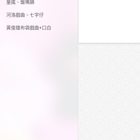
童謠、盤嘴錦
河洛戲曲、七字仔
黃俊雄布袋戲曲+口白