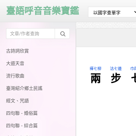
臺語呼音音樂寶鑑
古詩詞欣賞
大道天音
褌七柳
沽七邊
巾
兩
步
流行歌曲
臺灣紹介鄉土民謠
經文、咒語
四句聯 - 婚俗篇
四句聯 - 綜合篇