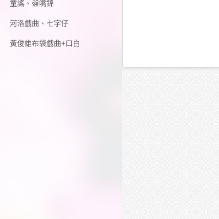
童謠、盤嘴錦
河洛戲曲、七字仔
黃俊雄布袋戲曲+口白