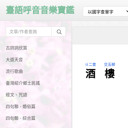
臺語呼音音樂寶鑑
古詩詞欣賞
大道天音
ㄐ二曾
交五柳
酒
樓
流行歌曲
臺灣紹介鄉土民謠
經文、咒語
四句聯 - 婚俗篇
四句聯 - 綜合篇