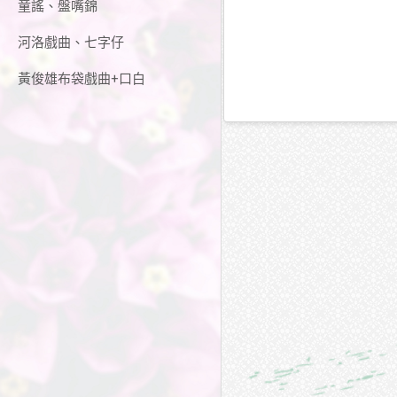
童謠、盤嘴錦
河洛戲曲、七字仔
黃俊雄布袋戲曲+口白