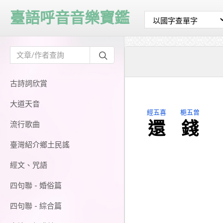
臺語呼音音樂寶鑑
古詩詞欣賞
大道天音
經五喜
梔五曾
還
錢
流行歌曲
臺灣紹介鄉土民謠
經文、咒語
四句聯 - 婚俗篇
四句聯 - 綜合篇