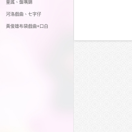
童謠、盤嘴錦
河洛戲曲、七字仔
黃俊雄布袋戲曲+口白