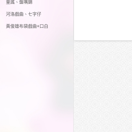
童謠、盤嘴錦
河洛戲曲、七字仔
黃俊雄布袋戲曲+口白