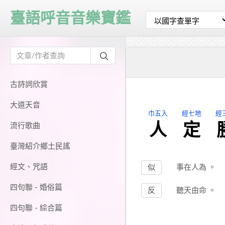
臺語呼音音樂寶鑑
古詩詞欣賞
大道天音
巾五入
經七地
經
人
定
流行歌曲
臺灣紹介鄉土民謠
經文、咒語
似
事在人為
。
四句聯 - 婚俗篇
反
聽天由命
。
四句聯 - 綜合篇