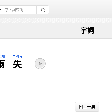
字詞
二柳
巾四時
兩
失
回上一層