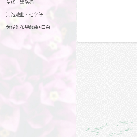
童謠、盤嘴錦
河洛戲曲、七字仔
黃俊雄布袋戲曲+口白