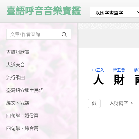
臺語呼音音樂寶鑑
古詩詞欣賞
大道天音
巾五入
皆五曾
恭
人
財
流行歌曲
臺灣紹介鄉土民謠
經文、咒語
似
人財兩空
。
四句聯 - 婚俗篇
四句聯 - 綜合篇