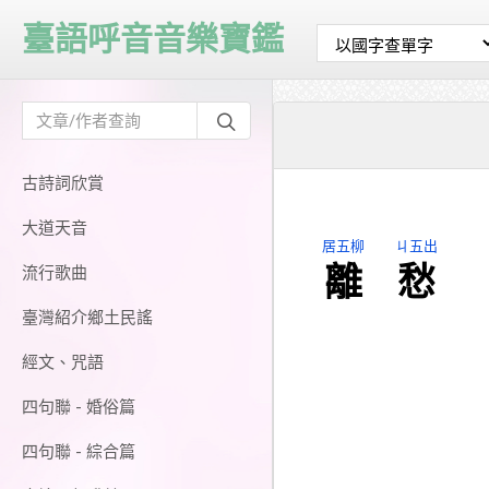
臺語呼音音樂寶鑑
古詩詞欣賞
大道天音
居五柳
ㄐ五出
離
愁
流行歌曲
臺灣紹介鄉土民謠
經文、咒語
四句聯 - 婚俗篇
四句聯 - 綜合篇