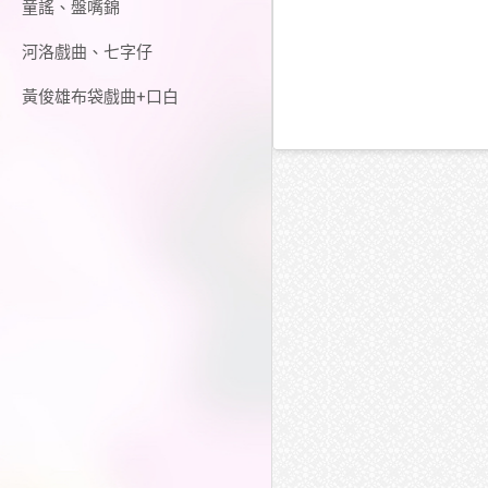
童謠、盤嘴錦
河洛戲曲、七字仔
黃俊雄布袋戲曲+口白