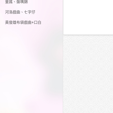
童謠、盤嘴錦
河洛戲曲、七字仔
黃俊雄布袋戲曲+口白