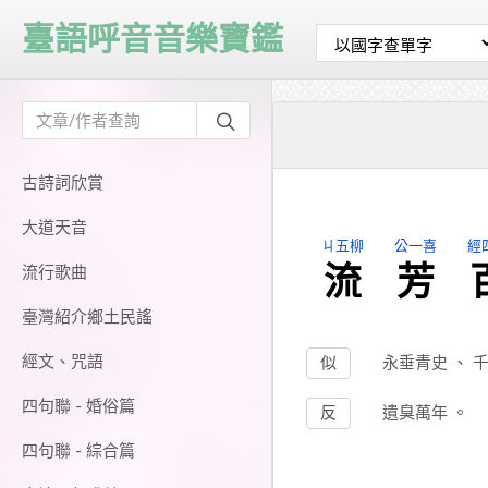
臺語呼音音樂寶鑑
古詩詞欣賞
大道天音
ㄐ五柳
公一喜
經
流
芳
流行歌曲
臺灣紹介鄉土民謠
經文、咒語
似
永垂青史
、
四句聯 - 婚俗篇
反
遺臭萬年
。
四句聯 - 綜合篇