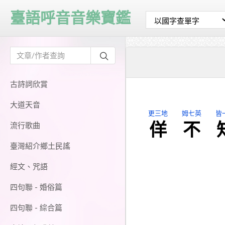
臺語呼音音樂寶鑑
古詩詞欣賞
大道天音
更三地
姆七英
皆
佯
不
流行歌曲
臺灣紹介鄉土民謠
經文、咒語
四句聯 - 婚俗篇
四句聯 - 綜合篇