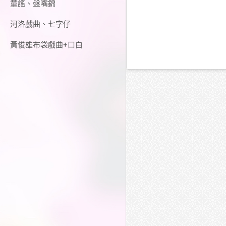
童謠、盤嘴錦
河洛戲曲、七字仔
黃俊雄布袋戲曲+口白