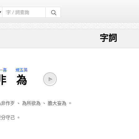
字詞
一喜
規五英
非
為
為非作歹
、
為所欲為
、
膽大妄為
。
安分守己
。