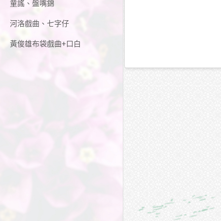
童謠、盤嘴錦
河洛戲曲、七字仔
黃俊雄布袋戲曲+口白