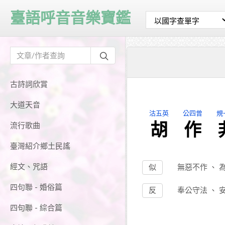
臺語呼音音樂寶鑑
古詩詞欣賞
大道天音
沽五英
公四曾
規
胡
作
流行歌曲
臺灣紹介鄉土民謠
經文、咒語
似
無惡不作
、
四句聯 - 婚俗篇
反
奉公守法
、
四句聯 - 綜合篇