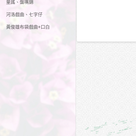
童謠、盤嘴錦
河洛戲曲、七字仔
黃俊雄布袋戲曲+口白