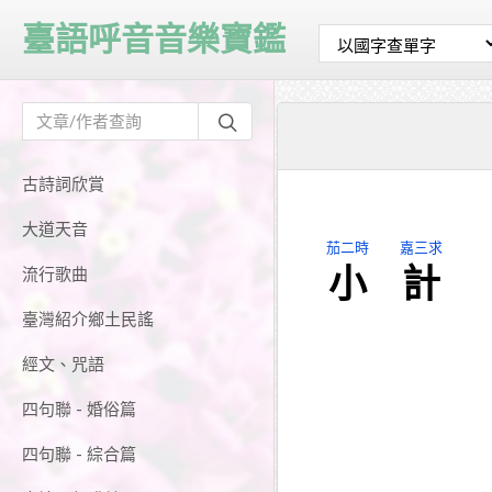
臺語呼音音樂寶鑑
古詩詞欣賞
大道天音
茄二時
嘉三求
小
計
流行歌曲
臺灣紹介鄉土民謠
經文、咒語
四句聯 - 婚俗篇
四句聯 - 綜合篇