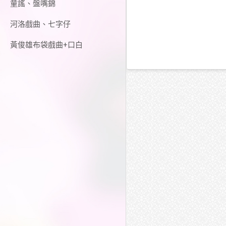
童謠、盤嘴錦
河洛戲曲、七字仔
黃俊雄布袋戲曲+口白