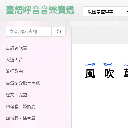
臺語呼音音樂寶鑑
古詩詞欣賞
大道天音
公一喜
檜一出
交
風
吹
流行歌曲
臺灣紹介鄉土民謠
經文、咒語
四句聯 - 婚俗篇
四句聯 - 綜合篇