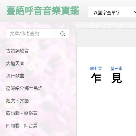
臺語呼音音樂寶鑑
古詩詞欣賞
大道天音
膠七曾
堅三求
乍
見
流行歌曲
臺灣紹介鄉土民謠
經文、咒語
四句聯 - 婚俗篇
四句聯 - 綜合篇