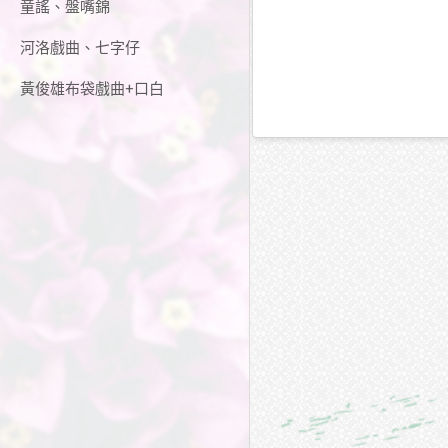
童謠、盤嘴錦
河洛戲曲、七字仔
黃俊雄布袋戲曲+口白