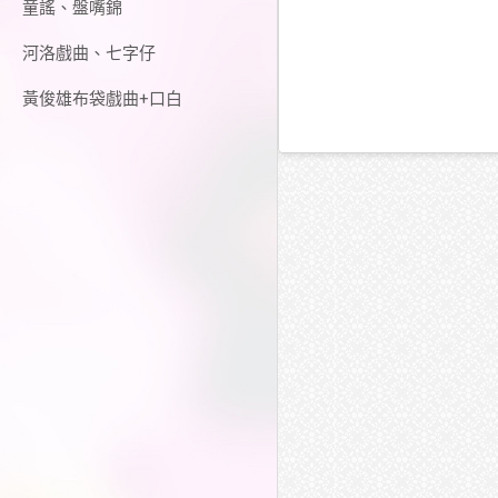
童謠、盤嘴錦
河洛戲曲、七字仔
黃俊雄布袋戲曲+口白