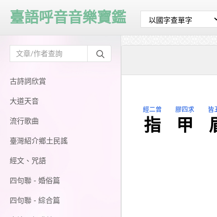
臺語呼音音樂寶鑑
古詩詞欣賞
大道天音
經二曾
膠四求
皆
指
甲
流行歌曲
臺灣紹介鄉土民謠
經文、咒語
四句聯 - 婚俗篇
四句聯 - 綜合篇