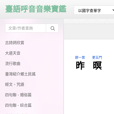
臺語呼音音樂寶鑑
古詩詞欣賞
大道天音
膠一曾
更五門
昨
暝
流行歌曲
臺灣紹介鄉土民謠
經文、咒語
四句聯 - 婚俗篇
四句聯 - 綜合篇