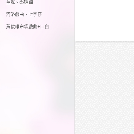
童謠、盤嘴錦
河洛戲曲、七字仔
黃俊雄布袋戲曲+口白