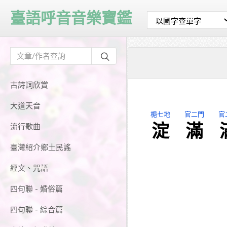
臺語呼音音樂寶鑑
古詩詞欣賞
大道天音
梔七地
官二門
官
淀
滿
流行歌曲
臺灣紹介鄉土民謠
經文、咒語
四句聯 - 婚俗篇
四句聯 - 綜合篇