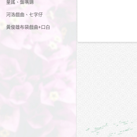
童謠、盤嘴錦
河洛戲曲、七字仔
黃俊雄布袋戲曲+口白