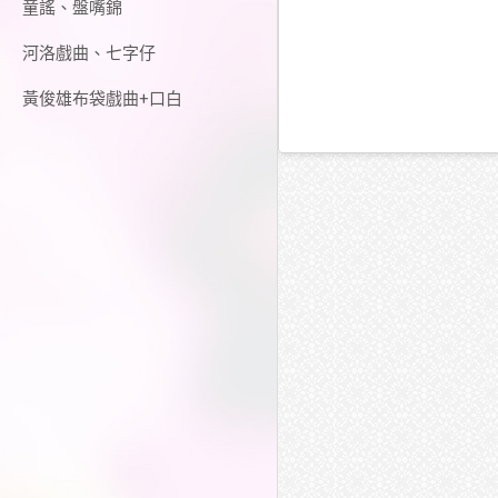
童謠、盤嘴錦
河洛戲曲、七字仔
黃俊雄布袋戲曲+口白