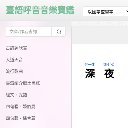
臺語呼音音樂寶鑑
古詩詞欣賞
大道天音
金一出
迦七英
深
夜
流行歌曲
臺灣紹介鄉土民謠
經文、咒語
四句聯 - 婚俗篇
四句聯 - 綜合篇