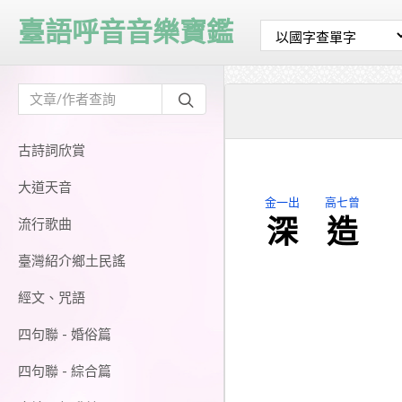
臺語呼音音樂寶鑑
古詩詞欣賞
大道天音
金一出
高七曾
深
造
流行歌曲
臺灣紹介鄉土民謠
經文、咒語
四句聯 - 婚俗篇
四句聯 - 綜合篇