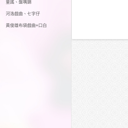
童謠、盤嘴錦
河洛戲曲、七字仔
黃俊雄布袋戲曲+口白