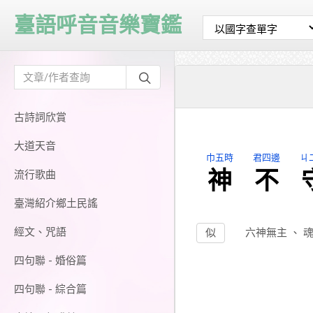
臺語呼音音樂寶鑑
古詩詞欣賞
大道天音
巾五時
君四邊
ㄐ
神
不
流行歌曲
臺灣紹介鄉土民謠
經文、咒語
似
六神無主
、
四句聯 - 婚俗篇
四句聯 - 綜合篇