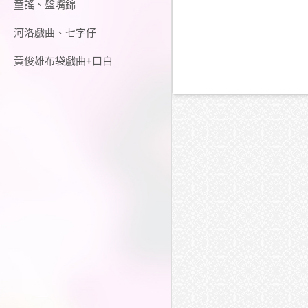
童謠、盤嘴錦
河洛戲曲、七字仔
黃俊雄布袋戲曲+口白