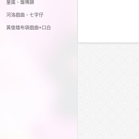
童謠、盤嘴錦
河洛戲曲、七字仔
黃俊雄布袋戲曲+口白