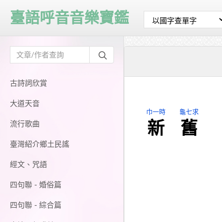
臺語呼音音樂寶鑑
古詩詞欣賞
大道天音
巾一時
龜七求
新
舊
流行歌曲
臺灣紹介鄉土民謠
經文、咒語
四句聯 - 婚俗篇
四句聯 - 綜合篇