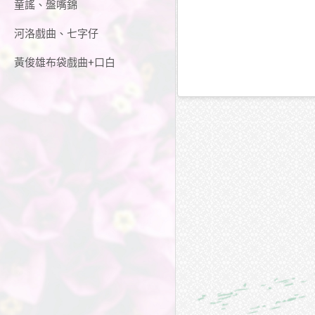
童謠、盤嘴錦
河洛戲曲、七字仔
黃俊雄布袋戲曲+口白