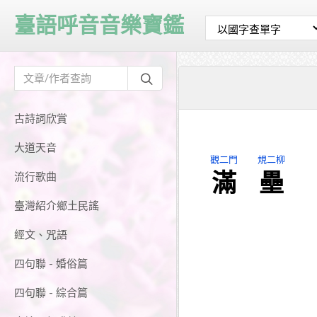
臺語呼音音樂寶鑑
古詩詞欣賞
大道天音
觀二門
規二柳
滿
壘
流行歌曲
臺灣紹介鄉土民謠
經文、咒語
四句聯 - 婚俗篇
四句聯 - 綜合篇