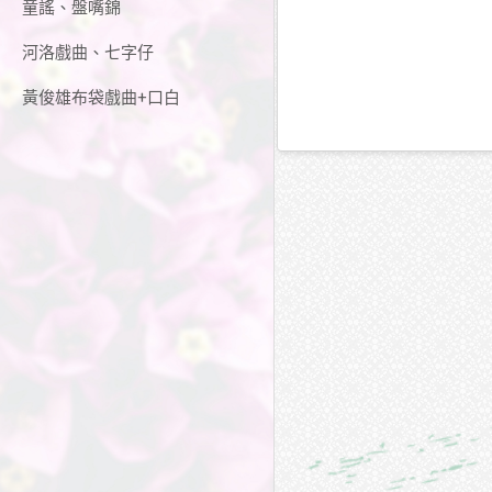
童謠、盤嘴錦
河洛戲曲、七字仔
黃俊雄布袋戲曲+口白