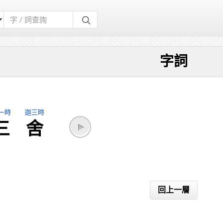
字詞
一時
迦三時
三
舍
回上一層