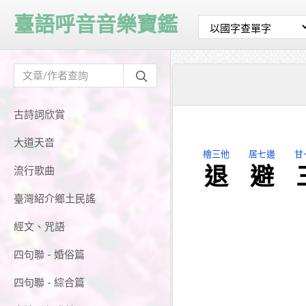
臺語呼音音樂寶鑑
古詩詞欣賞
大道天音
檜三他
居七邊
甘
退
避
流行歌曲
臺灣紹介鄉土民謠
經文、咒語
四句聯 - 婚俗篇
四句聯 - 綜合篇