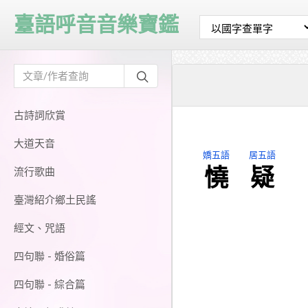
臺語呼音音樂寶鑑
古詩詞欣賞
大道天音
嬌五語
居五語
憢
疑
流行歌曲
臺灣紹介鄉土民謠
經文、咒語
四句聯 - 婚俗篇
四句聯 - 綜合篇