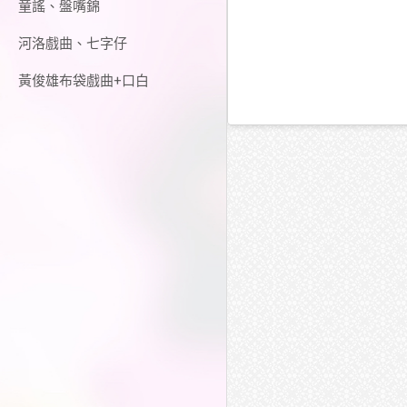
童謠、盤嘴錦
河洛戲曲、七字仔
黃俊雄布袋戲曲+口白