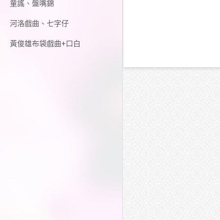
童謠、盤嘴錦
河洛戲曲、七字仔
黃俊雄布袋戲曲+口白