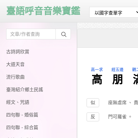
臺語呼音音樂寶鑑
古詩詞欣賞
大道天音
高一求
經五邊
觀
高
朋
流行歌曲
臺灣紹介鄉土民謠
經文、咒語
似
座無虛席
、
四句聯 - 婚俗篇
反
門可羅雀
。
四句聯 - 綜合篇