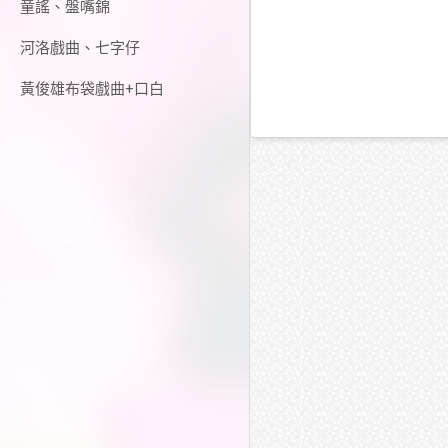
童謠、盤嘴錦
河洛戲曲、七字仔
黃俊雄布袋戲曲+口白