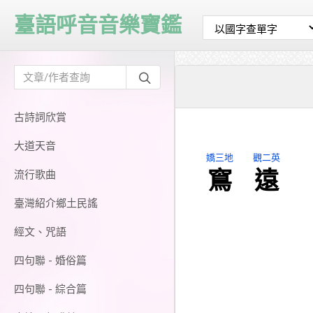
臺語呼音音樂寶鑑
古詩詞欣賞
大道天音
嬌三地
觀二英
窵
遠
流行歌曲
臺灣紹介鄉土民謠
經文、咒語
四句聯 - 婚俗篇
四句聯 - 綜合篇