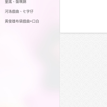
童謠、盤嘴錦
河洛戲曲、七字仔
黃俊雄布袋戲曲+口白