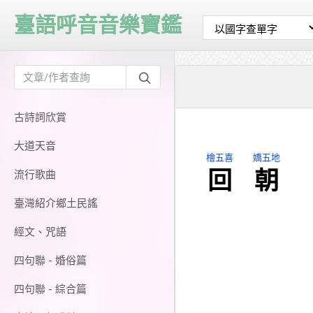
臺語呼音音樂寶鑑
古詩詞欣賞
大道天音
檜五喜
嬌五地
回
朝
流行歌曲
臺灣紹介鄉土民謠
經文、咒語
四句聯 - 婚俗篇
四句聯 - 綜合篇