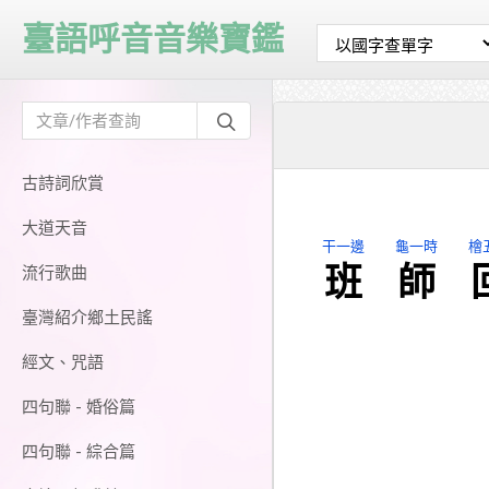
臺語呼音音樂寶鑑
古詩詞欣賞
大道天音
干一邊
龜一時
檜
班
師
流行歌曲
臺灣紹介鄉土民謠
經文、咒語
四句聯 - 婚俗篇
四句聯 - 綜合篇