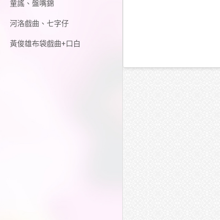
童謠、盤嘴錦
河洛戲曲、七字仔
黃俊雄布袋戲曲+口白