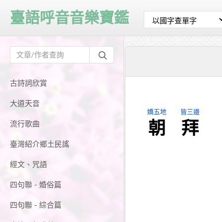
臺語呼音音樂寶鑑
古詩詞欣賞
大道天音
嬌五地
皆三邊
朝
拜
流行歌曲
臺灣紹介鄉土民謠
經文、咒語
四句聯 - 婚俗篇
四句聯 - 綜合篇