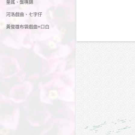
童謠、盤嘴錦
河洛戲曲、七字仔
黃俊雄布袋戲曲+口白