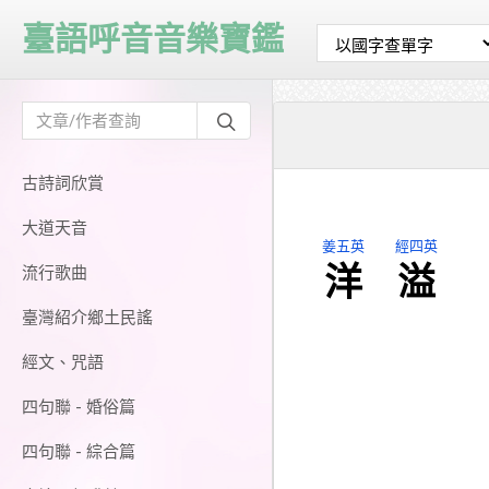
臺語呼音音樂寶鑑
古詩詞欣賞
大道天音
姜五英
經四英
洋
溢
流行歌曲
臺灣紹介鄉土民謠
經文、咒語
四句聯 - 婚俗篇
四句聯 - 綜合篇