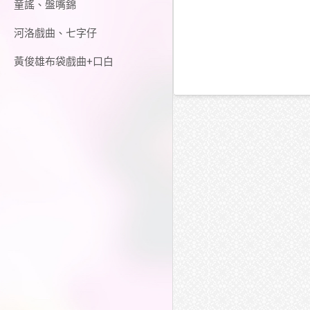
童謠、盤嘴錦
河洛戲曲、七字仔
黃俊雄布袋戲曲+口白