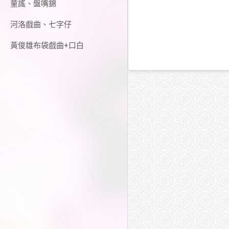
童謠、盤嘴錦
河洛戲曲、七字仔
黃俊雄布袋戲曲+口白