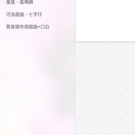
童謠、盤嘴錦
河洛戲曲、七字仔
黃俊雄布袋戲曲+口白