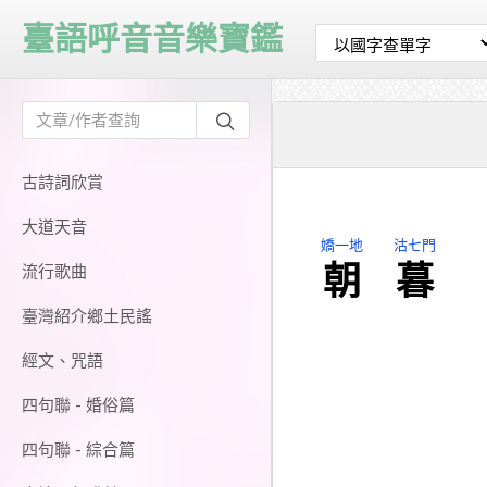
臺語呼音音樂寶鑑
古詩詞欣賞
大道天音
嬌一地
沽七門
朝
暮
流行歌曲
臺灣紹介鄉土民謠
經文、咒語
四句聯 - 婚俗篇
四句聯 - 綜合篇